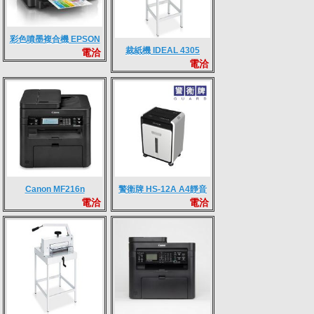
彩色噴墨複合機 EPSON
裁紙機 IDEAL 4305
電洽
L655
電洽
Canon MF216n
警衛牌 HS-12A A4靜音
電洽
電洽
雙入口雙鋼刀碎紙機