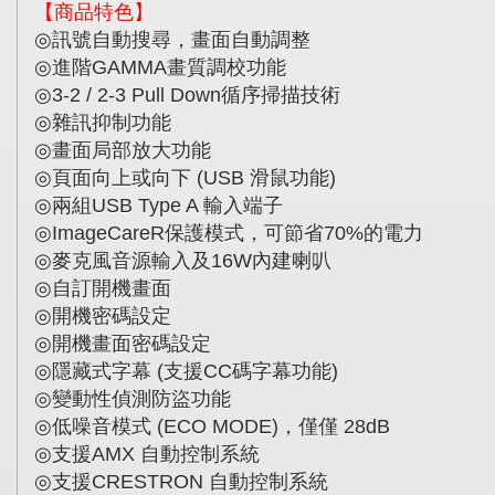
【商品特色】
訊號自動搜尋，畫面自動調整
◎
進階
畫質調校功能
◎
GAMMA
循序掃描技術
◎
3-2 / 2-3 Pull Down
雜訊抑制功能
◎
畫面局部放大功能
◎
頁面向上或向下
滑鼠功能
◎
(USB
)
兩組
輸入端子
◎
USB Type A
保護模式，可節省
的電力
◎
ImageCareR
70%
麥克風音源輸入及
內建喇叭
◎
16W
自訂開機畫面
◎
開機密碼設定
◎
開機畫面密碼設定
◎
隱藏式字幕
支援
碼字幕功能
◎
(
CC
)
變動性偵測防盜功能
◎
低噪音模式
，僅僅
◎
(ECO MODE)
28dB
支援
自動控制系統
◎
AMX
支援
自動控制系統
◎
CRESTRON