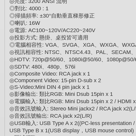
◎
亮度
: 3200 ANSI
流明
◎
對比
: 4000 : 1
◎
掃描頻率
: ±30°
自動垂直梯形修正
◎
喇叭
: 16W
◎
電源
: AC100~120V/AC220~240V
◎
投影方式
:
懸掛、桌投皆可適用
◎
電腦相容性
: VGA
、
SVGA
、
XGA
、
WXGA
、
WXG
◎
視訊相容性
: NTSC
、
NTSC4.43
、
PAL
、
SECAM
◎
HDTV: 720p@50/60
、
1080i@50/60
、
1080p@50/
◎
SDTV: 480i
、
480p
、
576i
◎
Composite Video: RCA jack x 1
◎
Component Video: 15-pin D-sub x 2
◎
S-Video:Mini DIN 4 pin jack x 1
◎
影像輸出
:
類比
RGB: Mini Dsub 15pin x 1
◎
電腦輸入
:
類比
RGB: Mini Dsub 15pin x 2 / HDMI x
◎
音效訊號輸入
: Stereo Mini jackx2 / RCA jack x2(L
◎
音效訊號輸出
: RCA jack x2(L/R)
◎
USB
輸入
: USB Type A x 2((PC-less presentation /
USB Type B x 1(USB display
，
USB mouse control)