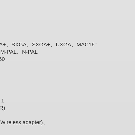
A+
、
SXGA
、
SXGA+
、
UXGA
、
MAC16"
、
M-PAL
、
N-PAL
60
 1
/R)
 Wireless adapter)
、