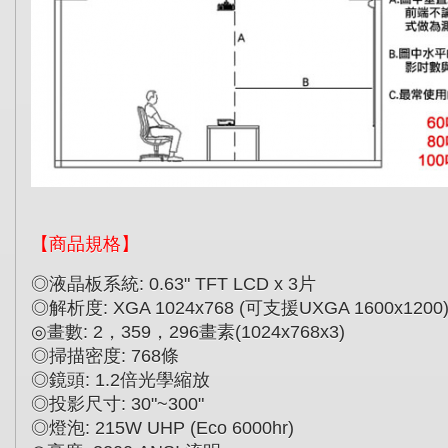
【商品規格】
◎
液晶板系統
: 0.63" TFT LCD x 3
片
◎
解析度
: XGA 1024x768 (
可支援
UXGA 1600x1200
◎
畫數
: 2
，
359
，
296
畫素
(1024x768x3)
◎
掃描密度
: 768
條
◎
鏡頭
: 1.2
倍光學縮放
◎
投影尺寸
: 30"~300"
◎
燈泡
: 215W UHP (Eco 6000hr)