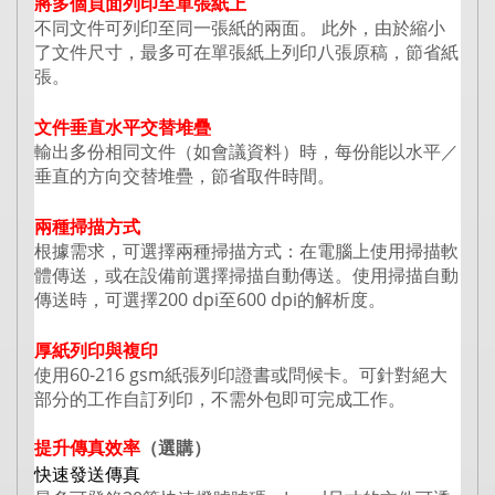
將多個頁面列印至單張紙上
不同文件可列印至同一張紙的兩面。 此外，由於縮小
了文件尺寸，最多可在單張紙上列印八張原稿，節省紙
張。
文件垂直水平交替堆疊
輸出多份相同文件（如會議資料）時，每份能以水平／
垂直的方向交替堆疊，節省取件時間。
兩種掃描方式
根據需求，可選擇兩種掃描方式：在電腦上使用掃描軟
體傳送，或在設備前選擇掃描自動傳送。使用掃描自動
傳送時，可選擇200 dpi至600 dpi的解析度。
厚紙列印與複印
使用60-216 gsm紙張列印證書或問候卡。可針對絕大
部分的工作自訂列印，不需外包即可完成工作。
提升傳真效率
（選購）
快速發送傳真