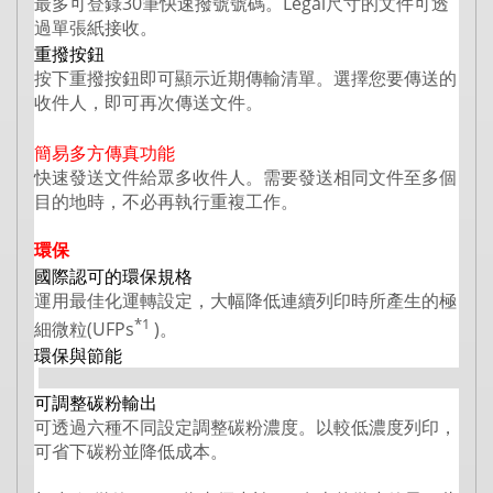
最多可登錄30筆快速撥號號碼。Legal尺寸的文件可透
過單張紙接收。
重撥按鈕
按下重撥按鈕即可顯示近期傳輸清單。選擇您要傳送的
收件人，即可再次傳送文件。
簡易多方傳真功能
快速發送文件給眾多收件人。需要發送相同文件至多個
目的地時，不必再執行重複工作。
環保
國際認可的環保規格
運用最佳化運轉設定，大幅降低連續列印時所產生的極
*1
細微粒(UFPs
)。
環保與節能
可調整碳粉輸出
可透過六種不同設定調整碳粉濃度。以較低濃度列印，
可省下碳粉並降低成本。