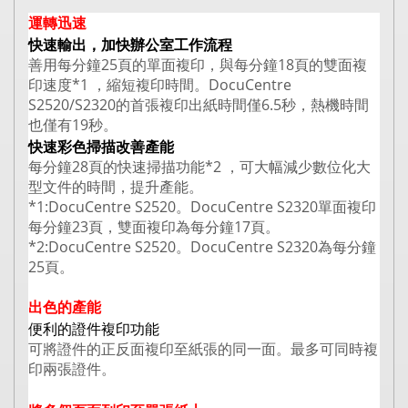
運轉迅速
快速輸出，加快辦公室工作流程
善用每分鐘25頁的單面複印，與每分鐘18頁的雙面複
印速度*1 ，縮短複印時間。DocuCentre
S2520/S2320的首張複印出紙時間僅6.5秒，熱機時間
也僅有19秒。
快速彩色掃描改善產能
每分鐘28頁的快速掃描功能*2 ，可大幅減少數位化大
型文件的時間，提升產能。
*1:
DocuCentre S2520。DocuCentre S2320單面複印
每分鐘23頁，雙面複印為每分鐘17頁。
*2:
DocuCentre S2520。DocuCentre S2320為每分鐘
25頁。
出色的產能
便利的證件複印功能
可將證件的正反面複印至紙張的同一面。最多可同時複
印兩張證件。