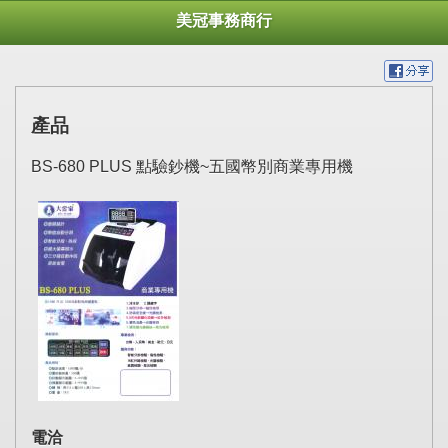
美冠事務商行
產品
BS-680 PLUS 點驗鈔機~五國幣別商業專用機
電洽