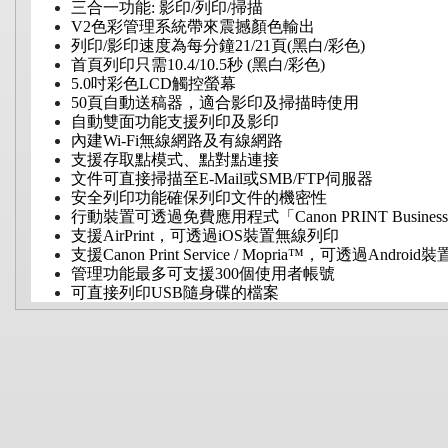
三合一功能: 影印/列印/掃描
V2色彩管理系統帶來震撼顏色輸出
列印/影印速度為每分鐘21/21頁(黑白/彩色)
首頁列印只需10.4/10.5秒 (黑白/彩色)
5.0吋彩色LCD觸控螢幕
50頁自動送稿器，適合影印及掃描時使用
自動雙面功能支援列印及影印
內建Wi-Fi無線網路及有線網路
支援存取點模式、點對點連接
文件可直接掃描至E-Mail或SMB/FTP伺服器
安全列印功能確保列印文件的機密性
行動裝置可透過免費應用程式「Canon PRINT Busin
支援AirPrint，可透過iOS裝置無線列印
支援Canon Print Service / Mopria™，可透過Andro
管理功能最多可支援300個使用者帳號
可直接列印USB隨身碟的檔案