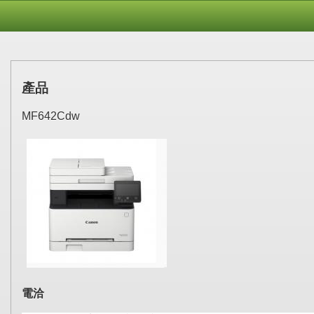
產品
MF642Cdw
電洽