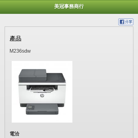
美冠事務商行
產品
M236sdw
電洽