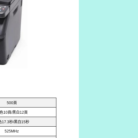
頁
500
色
頁
黑白
頁
10
/
12
色
秒
黑白
秒
17.3
/
15
525MHz