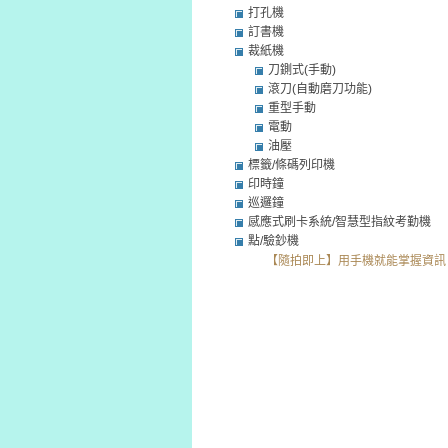
打孔機
訂書機
裁紙機
刀鍘式(手動)
滾刀(自動磨刀功能)
重型手動
電動
油壓
標籤/條碼列印機
印時鐘
巡邏鐘
感應式刷卡系統/智慧型指紋考勤機
點/驗鈔機
【隨拍即上】用手機就能掌握資訊