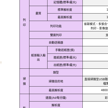
記憶體
標準
最大
(
/
)
標準解析度
畫質
最高解析度
列
省碳模式、多張合
印
列印功能
列印、影像旋
雙面列印
自動送稿器
手動送紙匣
張
(
)
紙張輸入輸
進紙匣
標準
最大
(
/
)
出
！
出紙匣
標準
最大
(
/
)
類型
掃
直接掃描至
隨
USB
掃描目的地
檔
描
最高解析度
4800
速度
每分鐘
彩
(A4/
)
解析度