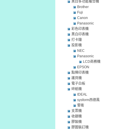
黑白多功能複合機
Brother
Fuji
Canon
Panasonic
彩色印表機
黑白印表機
打卡鐘
投影機
NEC
Panasonic
LCD商務機
EPSON
點陣印表機
護貝機
電子白板
碎紙機
IDEAL
sysform西德風
警衛
支票機
收銀機
膠裝機
膠圈裝訂機