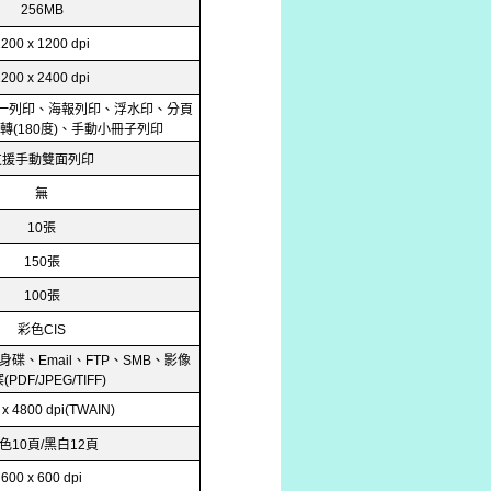
256MB
1200 x 1200 dpi
1200 x 2400 dpi
一列印、海報列印、浮水印、分頁
轉
度
、手動小冊子列印
(180
)
支援手動雙面列印
無
張
10
張
150
張
100
彩色
CIS
身碟、
、
、
、影像
Email
FTP
SMB
案
(PDF/JPEG/TIFF)
 x 4800 dpi(TWAIN)
色
頁
黑白
頁
10
/
12
600 x 600 dpi