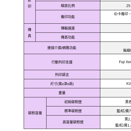
影
縮放比例
印
25
卡複印
ID
複印功能
傳輸速度
傳
真
傳真功能
連接介面
網路功能
/
無線
行動列印支援
Fuji Xe
列印語言
尺寸
寬
深
高
41
(
x
x
)
重量
初始碳粉匣
黑
標準碳粉匣
藍
紅
黃
/
/
7
碳粉容量
黑
2
高容量碳粉匣
藍
紅
黃
/
/
1