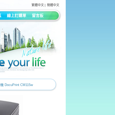
繁體中文
|
簡體中文
區
線上訂購單
留言板
DocuPrint CM115w