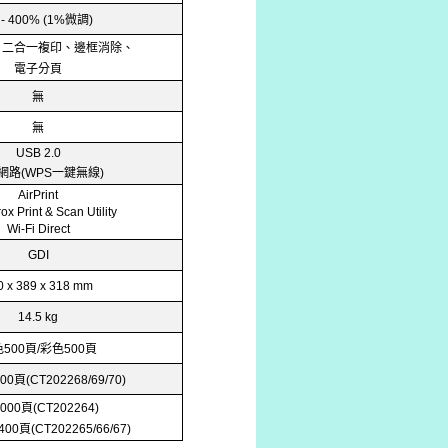
微調
 - 400% (1%
)
、二合一複印、邊框消除、
電子分頁
無
無
USB 2.0
網路
一鍵無線
(WPS
)
AirPrint
rox Print & Scan Utility
Wi-Fi Direct
GDI
0 x 389 x 318 mm
14.5 kg
色
頁
彩色
頁
500
/
500
頁
00
(CT202268/69/70)
頁
,000
(CT202264)
頁
,400
(CT202265/66/67)