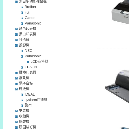
黑白多功能複合機
Brother
Fuji
Canon
Panasonic
彩色印表機
黑白印表機
打卡鐘
投影機
NEC
Panasonic
LCD商務機
EPSON
點陣印表機
護貝機
電子白板
碎紙機
IDEAL
sysform西德風
警衛
支票機
收銀機
膠裝機
膠圈裝訂機