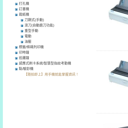
打孔機
訂書機
裁紙機
刀鍘式(手動)
滾刀(自動磨刀功能)
重型手動
電動
油壓
標籤/條碼列印機
印時鐘
巡邏鐘
感應式刷卡系統/智慧型指紋考勤機
點/驗鈔機
【隨拍即上】用手機就能掌握資訊！