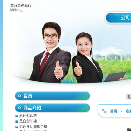
美冠事務商行
MeKing
公司
首頁
商品介紹
首頁
﹥
商
彩色影印機
黑白影印機
彩色多功能複合機