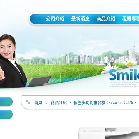
公司介紹
最新消息
商品介紹
租機專
首頁
﹥
商品介紹
>
彩色多功能複合機
> Apeos C325 z