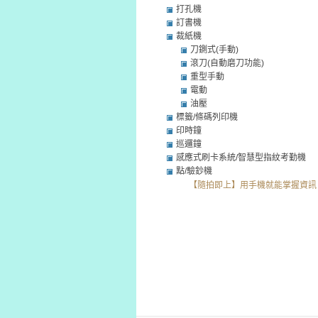
打孔機
訂書機
裁紙機
刀鍘式(手動)
滾刀(自動磨刀功能)
重型手動
電動
油壓
標籤/條碼列印機
印時鐘
巡邏鐘
感應式刷卡系統/智慧型指紋考勤機
點/驗鈔機
【隨拍即上】用手機就能掌握資訊