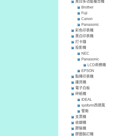
黑白多功能複合機
Brother
Fuji
Canon
Panasonic
彩色印表機
黑白印表機
打卡鐘
投影機
NEC
Panasonic
LCD商務機
EPSON
點陣印表機
護貝機
電子白板
碎紙機
IDEAL
sysform西德風
警衛
支票機
收銀機
膠裝機
膠圈裝訂機