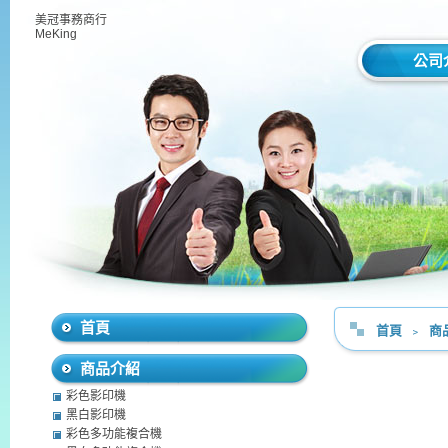
美冠事務商行
MeKing
公司
首頁
首頁
﹥
商
商品介紹
彩色影印機
黑白影印機
彩色多功能複合機