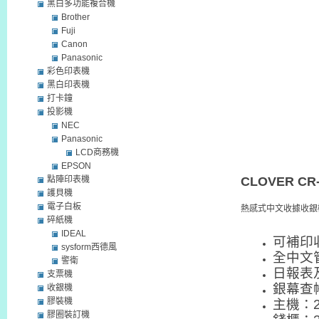
黑白多功能複合機
Brother
Fuji
Canon
Panasonic
彩色印表機
黑白印表機
打卡鐘
投影機
NEC
Panasonic
LCD商務機
EPSON
點陣印表機
CLOVER CR-
護貝機
電子白板
熱感式中文收據收銀
碎紙機
IDEAL
可補印
sysform西德風
全中文
警衛
日報表
支票機
銀幕查
收銀機
膠裝機
主機：29
膠圈裝訂機