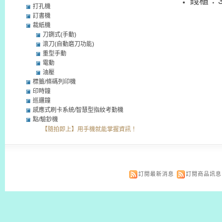
錢櫃：34
打孔機
訂書機
裁紙機
刀鍘式(手動)
滾刀(自動磨刀功能)
重型手動
電動
油壓
標籤/條碼列印機
印時鐘
巡邏鐘
感應式刷卡系統/智慧型指紋考勤機
點/驗鈔機
【隨拍即上】用手機就能掌握資訊！
訂閱最新消息
訂閱商品訊息