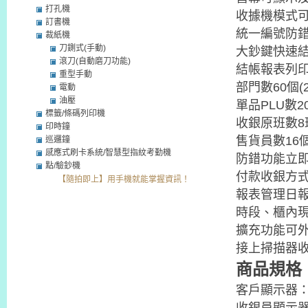
打孔機
收據機模式可
訂書機
統一編號防錯
裁紙機
刀鍘式(手動)
大鈔鍵快速結
滾刀(自動磨刀功能)
結帳報表列印
重型手動
部門數60個(
電動
油壓
單品PLU數2
標籤/條碼列印機
收銀原班數8
印時鐘
售貨員數16
巡邏鐘
感應式刷卡系統/智慧型指紋考勤機
防錯功能立
點/驗鈔機
付款收銀方式
【隨拍即上】用手機就能掌握資訊！
報表管理日報
時段、櫃內現
擴充功能可外
接上掃描器
商
品規格
客戶顯示器：9
收銀員顯示器