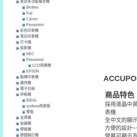
黑白多功能複合機
Brother
Fuji
Canon
Panasonic
彩色印表機
黑白印表機
打卡鐘
投影機
NEC
Panasonic
LCD商務機
EPSON
ACCUPO
點陣印表機
護貝機
電子白板
商品特色
碎紙機
IDEAL
採用液晶中英
sysform西德風
表機
警衛
支票機
全中文的顯
收銀機
方便的設計~
膠裝機
營幕可顯示及
膠圈裝訂機