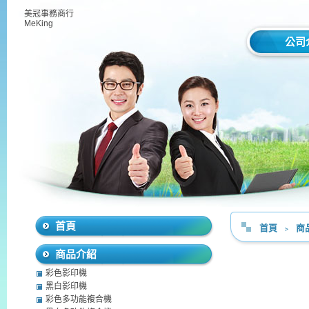
美冠事務商行
MeKing
公司
首頁
首頁
﹥
商
商品介紹
彩色影印機
黑白影印機
彩色多功能複合機