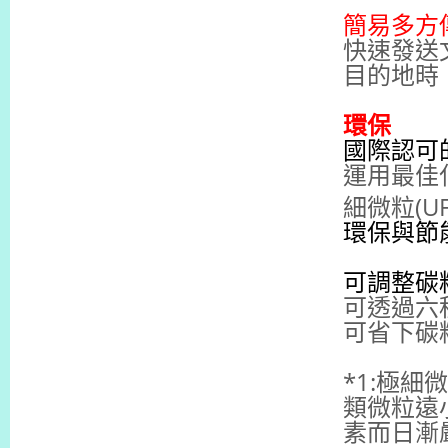
簡易多方
快速發送
目的地時
環保
國際認可
運用最佳
細微粒(UF
環保與節
可調整碳
可透過六
可省下碳
*1:
極細微
類微粒遠
素而日漸