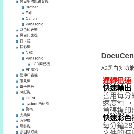
黑白多功能複合機
Brother
Fuji
Canon
Panasonic
彩色印表機
黑白印表機
打卡鐘
投影機
NEC
DocuCent
Panasonic
LCD商務機
A3黑白多功
EPSON
點陣印表機
運轉迅速
護貝機
快速輸出
電子白板
善用每分
碎紙機
IDEAL
速度*1 ，
sysform西德風
首張複印
警衛
快速彩色
支票機
收銀機
每分鐘2
膠裝機
文件的時
膠圈裝訂機