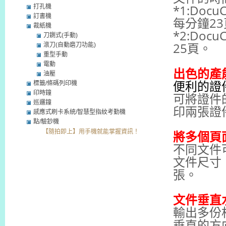
*1:
Docu
打孔機
訂書機
每分鐘2
裁紙機
*2:
Docu
刀鍘式(手動)
25頁。
滾刀(自動磨刀功能)
重型手動
電動
出色的產
油壓
便利的證
標籤/條碼列印機
印時鐘
可將證件
巡邏鐘
印兩張證
感應式刷卡系統/智慧型指紋考勤機
點/驗鈔機
將多個頁
【隨拍即上】用手機就能掌握資訊！
不同文件
文件尺寸
張。
文件垂直
輸出多份
垂直的方