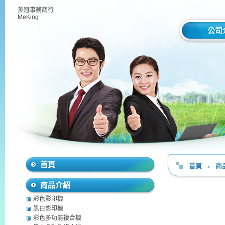
美冠事務商行
MeKing
公司
首頁
首頁
﹥
商
商品介紹
彩色影印機
黑白影印機
彩色多功能複合機