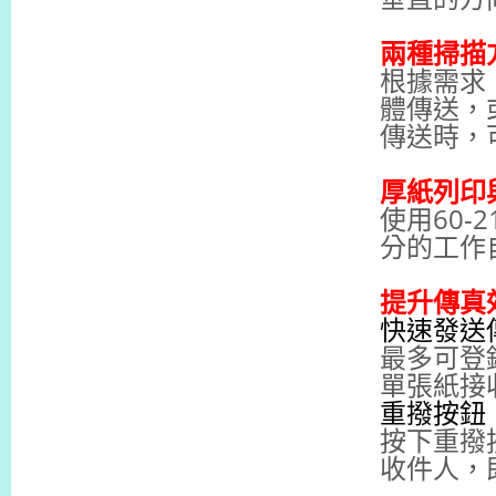
兩種掃描
根據需求
體傳送，
傳送時，可
厚紙列印
使用60-
分的工作
提升傳真
快速發送
最多可登
單張紙接
重撥按鈕
按下重撥
收件人，