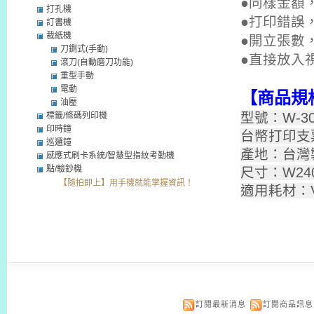
●
同樣金額
打孔機
●
打印錯誤
訂書機
裁紙機
●
開立張數
刀鍘式(手動)
●
直接放入
滾刀(自動磨刀功能)
重型手動
電動
【商品規
油壓
型號：W-3
標籤/條碼列印機
印時鐘
台幣打印支
巡邏鐘
產地：台灣
感應式刷卡系統/智慧型指紋考勤機
點/驗鈔機
尺寸：W240
【隨拍即上】用手機就能掌握資訊！
適用耗材：VE
訂閱最新消息
訂閱商品訊息