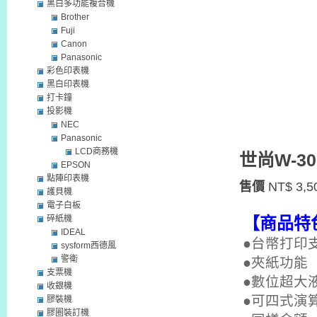
黑白多功能複合機
Brother
Fuji
Canon
Panasonic
彩色印表機
黑白印表機
打卡鐘
投影機
NEC
Panasonic
LCD商務機
世尚W-30
EPSON
點陣印表機
售價
NT$ 3,5
護貝機
電子白板
【商品特
碎紙機
IDEAL
●台幣打印
sysform西德風
警衛
●夾紙功能
支票機
●數位超大
收銀機
●
可四式演
膠裝機
膠圈裝訂機