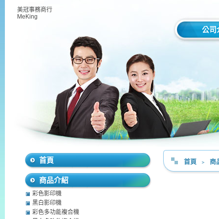
美冠事務商行
MeKing
公司
首頁
首頁
﹥
商
商品介紹
彩色影印機
黑白影印機
彩色多功能複合機