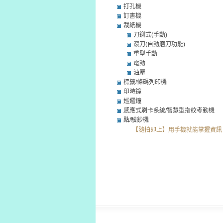
打孔機
訂書機
裁紙機
刀鍘式(手動)
滾刀(自動磨刀功能)
重型手動
電動
油壓
標籤/條碼列印機
印時鐘
巡邏鐘
感應式刷卡系統/智慧型指紋考勤機
點/驗鈔機
【隨拍即上】用手機就能掌握資訊