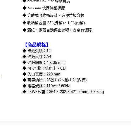
◆ 220mm / A4 Size 碎紙寬度
◆ 2m / min 快速碎紙速度
◆ 分離式收納桶設計，方便垃圾分類
◆ 收納桶容量-25L(外桶)、1.2L(內桶)
◆ 滿紙、掀蓋自動停止運轉，安全有保障
【商品規格】
◆ 碎紙張紙：12
◆ 碎紙尺寸：A4
◆ 碎紙細度：4 x 35 mm
◆ 可 碎 物：信用卡、CD
◆ 入口寬度：220 mm
！
◆ 可容納量：25公升(外桶)/1.2L(內桶)
◆ 電器規格：110V~ / 60Hz
◆ L×W×H/重：364 × 232 × 421（mm）/ 7.6 kg