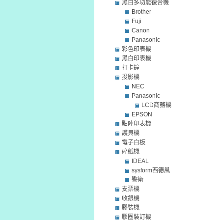
黑白多功能複合機
Brother
Fuji
Canon
Panasonic
彩色印表機
黑白印表機
打卡鐘
投影機
NEC
Panasonic
LCD商務機
EPSON
點陣印表機
護貝機
電子白板
碎紙機
IDEAL
sysform西德風
警衛
支票機
收銀機
膠裝機
膠圈裝訂機