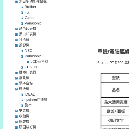
黑白多功能複合機
Brother
Fuji
Canon
Panasonic
彩色印表機
黑白印表機
打卡鐘
投影機
NEC
單機/電腦連線兩
Panasonic
LCD商務機
Brother PT-D6
EPSON
點陣印表機
護貝機
電子白板
碎紙機
IDEAL
sysform西德風
警衛
支票機
收銀機
膠裝機
膠圈裝訂機