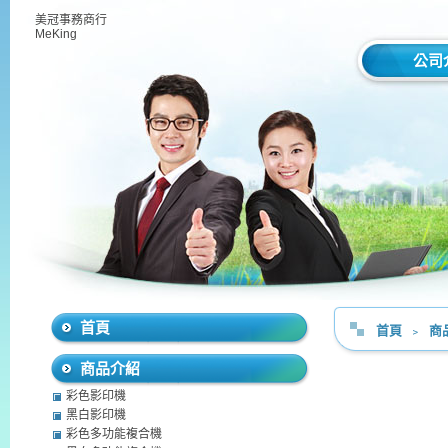
美冠事務商行
MeKing
公司
首頁
首頁
﹥
商
商品介紹
彩色影印機
黑白影印機
彩色多功能複合機