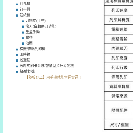
打孔機
訂書機
裁紙機
刀鍘式(手動)
滾刀(自動磨刀功能)
重型手動
電動
油壓
標籤/條碼列印機
印時鐘
巡邏鐘
感應式刷卡系統/智慧型指紋考勤機
點/驗鈔機
【隨拍即上】用手機就能掌握資訊！