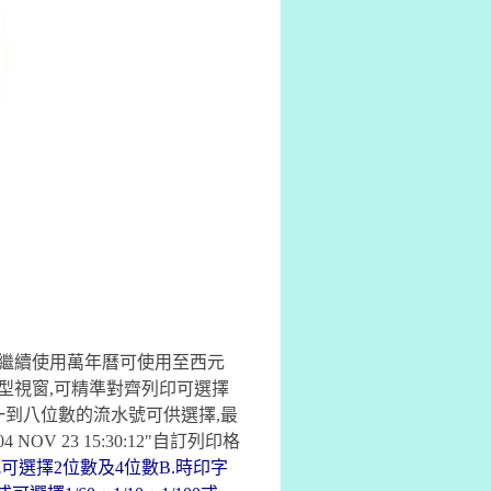
可繼續使用
萬年曆可使用至西元
型視窗,可精準對齊列印
可選擇
一到八位數的流水號可供選擇,最
V 23 15:30:12"
自訂列印格
式可選擇2位數及4位數
B.時印字