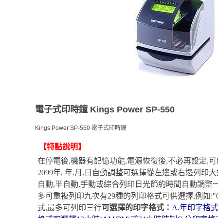
電子式印時鐘 Kings Power SP-550
Kings Power SP-550 電子式印時鐘
【特點說明】
在停電後,機器有記憶功能,電源恢復後,不必再設定,
2099年, 年.月.日自動調整
可選擇從左邊或右邊列印
大
自動,半自動,手動或綜合列印
日光節約時間自動調整
多可重複列印九次
有29種的列印格式可供選擇,例如:"04 NO
式,最多可列印三行
可選擇的印字格式：
A.年印字格