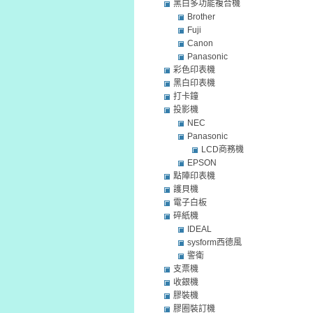
黑白多功能複合機
Brother
Fuji
Canon
Panasonic
彩色印表機
黑白印表機
打卡鐘
投影機
NEC
Panasonic
LCD商務機
EPSON
點陣印表機
護貝機
電子白板
碎紙機
IDEAL
sysform西德風
警衛
支票機
收銀機
膠裝機
膠圈裝訂機