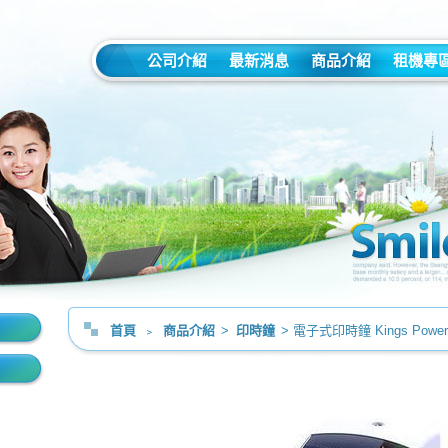
公司介紹
最新消息
商品介紹
租機專
首頁
﹥
商品介紹
>
印時鐘
> 電子式印時鐘 Kings Power 