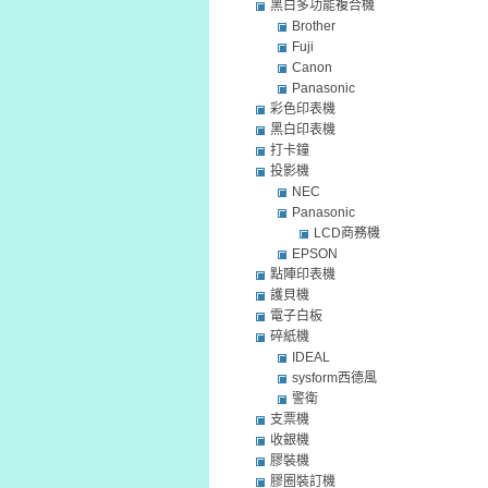
黑白多功能複合機
Brother
Fuji
Canon
Panasonic
彩色印表機
黑白印表機
打卡鐘
投影機
NEC
Panasonic
LCD商務機
EPSON
點陣印表機
護貝機
電子白板
碎紙機
IDEAL
sysform西德風
警衛
支票機
收銀機
膠裝機
膠圈裝訂機