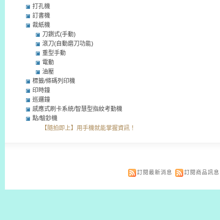
打孔機
訂書機
裁紙機
刀鍘式(手動)
滾刀(自動磨刀功能)
重型手動
電動
油壓
標籤/條碼列印機
印時鐘
巡邏鐘
感應式刷卡系統/智慧型指紋考勤機
點/驗鈔機
【隨拍即上】用手機就能掌握資訊！
訂閱最新消息
訂閱商品訊息