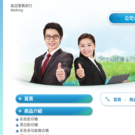
美冠事務商行
MeKing
公司
首頁
首頁
﹥
商
商品介紹
彩色影印機
黑白影印機
彩色多功能複合機