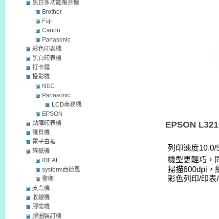
黑白多功能複合機
Brother
Fuji
Canon
Panasonic
彩色印表機
黑白印表機
打卡鐘
投影機
NEC
Panasonic
LCD商務機
EPSON
點陣印表機
EPSON L321
護貝機
電子白板
列印速度10.0/5.
碎紙機
機型更輕巧，
IDEAL
掃描600dpi，
sysform西德風
彩色列印/印表
警衛
支票機
收銀機
膠裝機
膠圈裝訂機