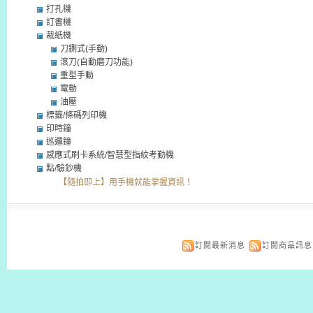
打孔機
訂書機
裁紙機
刀鍘式(手動)
滾刀(自動磨刀功能)
重型手動
電動
油壓
標籤/條碼列印機
印時鐘
巡邏鐘
感應式刷卡系統/智慧型指紋考勤機
點/驗鈔機
【隨拍即上】用手機就能掌握資訊！
訂閱最新消息
訂閱商品訊息