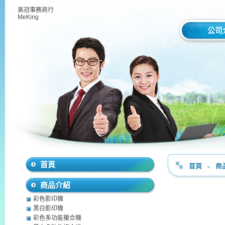
美冠事務商行
MeKing
公司
首頁
首頁
﹥
商
商品介紹
彩色影印機
黑白影印機
彩色多功能複合機