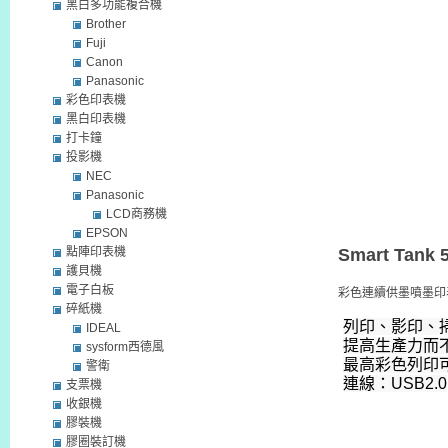
黑白多功能複合機
Brother
Fuji
Canon
Panasonic
彩色印表機
黑白印表機
打卡鐘
投影機
NEC
Panasonic
LCD商務機
EPSON
點陣印表機
Smart Tank 
護貝機
電子白板
彩色連續供墨噴墨印
碎紙機
列印、影印、
IDEAL
提高生產力而
sysform西德風
最高彩色列印可達 
警衛
連線：USB2.0
支票機
收銀機
膠裝機
膠圈裝訂機