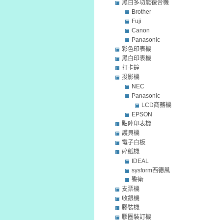
黑白多功能複合機
Brother
Fuji
Canon
Panasonic
彩色印表機
黑白印表機
打卡鐘
投影機
NEC
Panasonic
LCD商務機
EPSON
點陣印表機
護貝機
電子白板
碎紙機
IDEAL
sysform西德風
警衛
支票機
收銀機
膠裝機
膠圈裝訂機