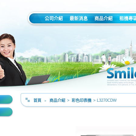
公司介紹
最新消息
商品介紹
租機專
首頁
﹥
商品介紹
>
彩色印表機
> L3270CDW