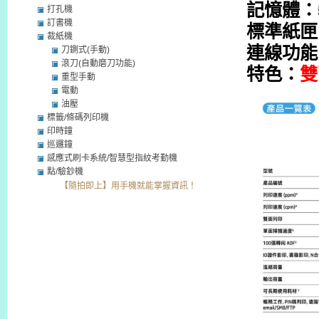
記憶體：5
打孔機
訂書機
標準紙匣：
裁紙機
連線功能
刀鍘式(手動)
滾刀(自動磨刀功能)
特色：
雙
重型手動
電動
油壓
標籤/條碼列印機
印時鐘
巡邏鐘
感應式刷卡系統/智慧型指紋考勤機
點/驗鈔機
【隨拍即上】用手機就能掌握資訊！