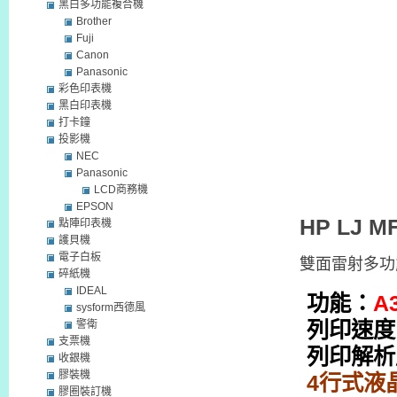
黑白多功能複合機
Brother
Fuji
Canon
Panasonic
彩色印表機
黑白印表機
打卡鐘
投影機
NEC
Panasonic
LCD商務機
EPSON
HP LJ M
點陣印表機
護貝機
電子白板
雙面雷射多功
碎紙機
IDEAL
功能：
A
sysform西德風
列印速度：
警衛
支票機
列印解析度
收銀機
膠裝機
4
行式液
膠圈裝訂機