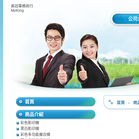
美冠事務商行
MeKing
公司
首頁
首頁
﹥
商
商品介紹
彩色影印機
黑白影印機
彩色多功能複合機