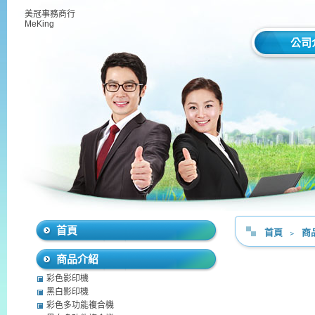
美冠事務商行
MeKing
公司
首頁
首頁
﹥
商
商品介紹
彩色影印機
黑白影印機
彩色多功能複合機