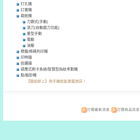
打孔機
訂書機
裁紙機
刀鍘式(手動)
滾刀(自動磨刀功能)
重型手動
電動
油壓
標籤/條碼列印機
印時鐘
巡邏鐘
感應式刷卡系統/智慧型指紋考勤機
點/驗鈔機
【隨拍即上】用手機就能掌握資訊！
訂閱最新消息
訂閱商品訊息