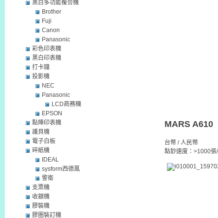
黑白多功能複合機
Brother
Fuji
Canon
Panasonic
彩色印表機
黑白印表機
打卡鐘
投影機
NEC
Panasonic
LCD商務機
EPSON
點陣印表機
MARS A610
護貝機
電子白板
台幣 / 人民幣
碎紙機
點鈔速度：>1000張
IDEAL
sysform西德風
警衛
支票機
收銀機
膠裝機
膠圈裝訂機