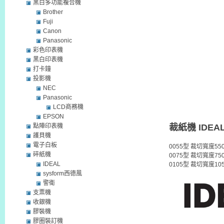
黑白多功能複合機
Brother
Fuji
Canon
Panasonic
彩色印表機
黑白印表機
打卡鐘
投影機
NEC
Panasonic
LCD商務機
EPSON
點陣印表機
裁紙機 IDEAL 0
護貝機
電子白板
0055型 裁切寬度55
碎紙機
0075型 裁切寬度75
IDEAL
0105型 裁切寬度10
sysform西德風
警衛
支票機
收銀機
膠裝機
膠圈裝訂機