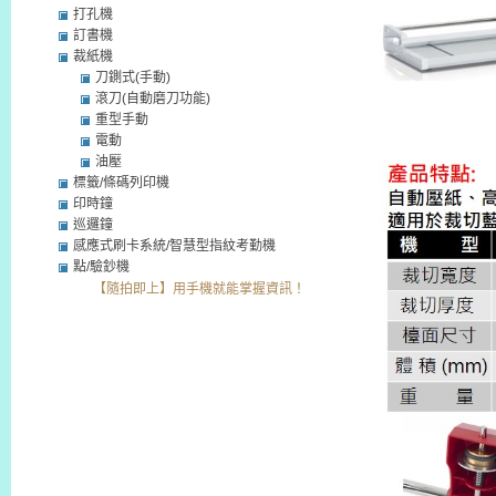
打孔機
訂書機
裁紙機
刀鍘式(手動)
滾刀(自動磨刀功能)
重型手動
電動
油壓
標籤/條碼列印機
印時鐘
巡邏鐘
感應式刷卡系統/智慧型指紋考勤機
點/驗鈔機
【隨拍即上】用手機就能掌握資訊！