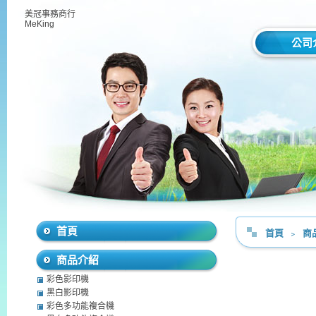
美冠事務商行
MeKing
公司
首頁
首頁
﹥
商
商品介紹
彩色影印機
黑白影印機
彩色多功能複合機