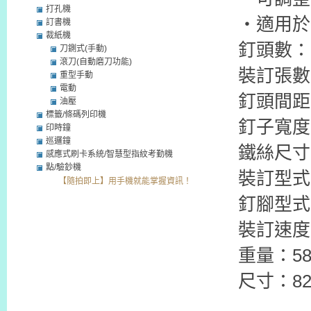
打孔機
‧適用於
訂書機
裁紙機
釘頭數：
刀鍘式(手動)
滾刀(自動磨刀功能)
裝訂張數
重型手動
電動
釘頭間距：
油壓
標籤/條碼列印機
釘子寬度
印時鐘
巡邏鐘
鐵絲尺寸
感應式刷卡系統/智慧型指紋考勤機
點/驗鈔機
裝訂型式
【隨拍即上】用手機就能掌握資訊！
釘腳型式
裝訂速度
重量：58
尺寸：820 