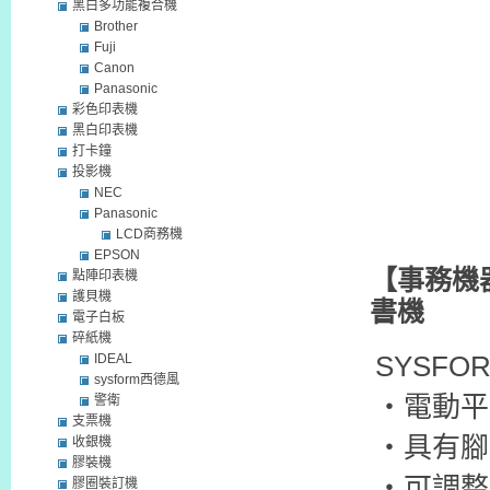
黑白多功能複合機
Brother
Fuji
Canon
Panasonic
彩色印表機
黑白印表機
打卡鐘
投影機
NEC
Panasonic
LCD商務機
EPSON
【事務機器
點陣印表機
護貝機
書機
電子白板
碎紙機
SYSFOR
IDEAL
sysform西德風
‧電動平
警衛
支票機
‧具有腳
收銀機
膠裝機
‧可調整
膠圈裝訂機