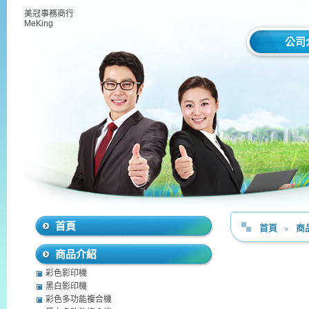
美冠事務商行
MeKing
公司
首頁
首頁
﹥
商
商品介紹
彩色影印機
黑白影印機
彩色多功能複合機