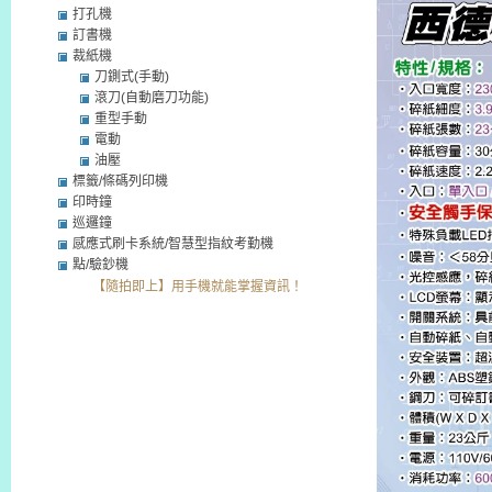
打孔機
訂書機
裁紙機
刀鍘式(手動)
滾刀(自動磨刀功能)
重型手動
電動
油壓
標籤/條碼列印機
印時鐘
巡邏鐘
感應式刷卡系統/智慧型指紋考勤機
點/驗鈔機
【隨拍即上】用手機就能掌握資訊！