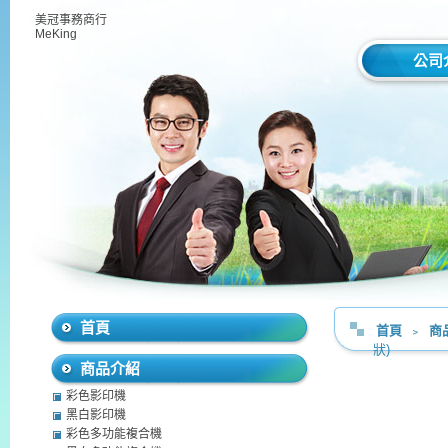
美冠事務商行
MeKing
公司
首頁
首頁
﹥
商
狀)
商品介紹
彩色影印機
黑白影印機
彩色多功能複合機