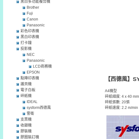
黑白多功能複合機
Brother
Fuji
Canon
Panasonic
彩色印表機
黑白印表機
打卡鐘
投影機
NEC
Panasonic
LCD商務機
EPSON
點陣印表機
【西德風】SYS
護貝機
電子白板
A4機型
碎紙機
碎紙細度: 4 x 40 mm
IDEAL
碎紙張數: 20張
碎紙速度: 2.2 m/min
sysform西德風
警衛
支票機
收銀機
膠裝機
膠圈裝訂機