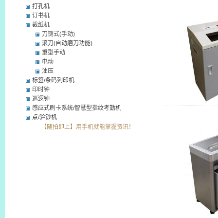
打孔机
订书机
裁纸机
刀铡式(手动)
滚刀(自动磨刀功能)
重型手动
电动
油压
标签/条码列印机
印时钟
巡逻钟
感应式刷卡系统/智慧型指纹考勤机
点/验钞机
【随拍即上】用手机就能掌握资讯！